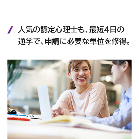
キャリア・デザイン学
す。また、本科目の学び
科目の学修方法やスクーリング受講料等の詳細については、以下
のこれからのキャリア・
ページをご確認ください。
人気の認定心理士も、最短4日の
カリキュラム・スクーリング日程
科目の学修方法やスクーリング受講料等の詳細については、以下
通学で、
申請に必要な単位を修得。
ページをご確認ください。
シラバス
カリキュラム・スクーリング日程
シラバス