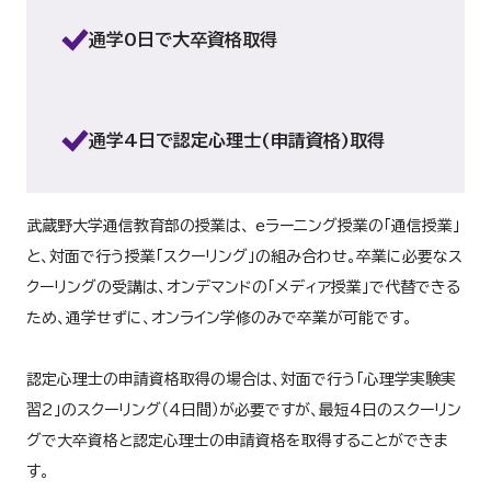
心理アセスメント法
ページをご確認ください。
標となる信頼性、妥当性
通学0日で大卒資格取得
科目の学修方法やスクーリング受講料等の詳細については、以下
本科目は、「死生学」と
ページをご確認ください。
死生学
カリキュラム・スクーリング日程
組織（＝社会・地域・学
科目の学修方法やスクーリング受講料等の詳細については、以下
うこと、また、心理学／
キャリア概論
認し、日本的経営の中で
ページをご確認ください。
カリキュラム・スクーリング日程
はどのように変化してき
シラバス
通学4日で認定心理士(申請資格)取得
医療機関や高齢者施設、
カリキュラム・スクーリング日程
エンド・オブ・ライフケア
む支援、すなわち、終末
カウンセリングの独自性
シラバス
目標とします。
産業カウンセリング
境変化の経緯、及び働く
武蔵野大学通信教育部の授業は、 eラーニング授業の「通信授業」
シラバス
グが果たせる役割、意義
喪失体験に対するグリー
と、対面で行う授業「スクーリング」の組み合わせ。卒業に必要なス
識をもとに遺族のケアを
クーリングの受講は、オンデマンドの「メディア授業」で代替できる
グリーフケア・トラウマケア
精神医学に関する基礎的
また、トラウマについてはPT
精神医学
ため、通学せずに、オンライン学修のみで卒業が可能です。
の原因、精神症状の捉え
そのケアについて考えま
認定心理士の申請資格取得の場合は、対面で行う「心理学実験実
コミュニティ心理学を学
高齢化をキーワードにし
コミュニティ心理学
支援問題、異文化共生問
老年学
する課題とその解決法な
習2」のスクーリング（4日間）が必要ですが、最短4日のスクーリン
えていきます。
考えることを目的としま
グで大卒資格と認定心理士の申請資格を取得することができま
す。
本科目では、キャリアに