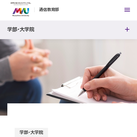
幼稚園教諭一種免許状
通信教育部
インタビュー
学部・大学院
教員紹介
学部・大学院