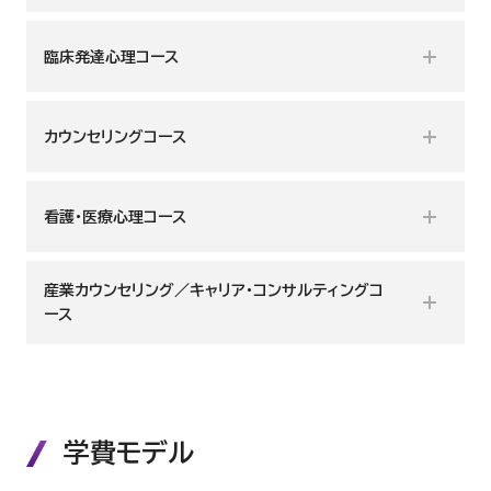
心理学の基礎を学びたい
臨床発達心理コース
人間理解に必要不可欠な心理学的知識の基礎を、その研究方法と
発達をめぐる問題について学びたい
カウンセリングコース
ともに学び、日本心理学会の認定資格である「認定心理士」資格取
得を目指します。
人発達心理学・教育相談・学校カウンセリングをはじめ、臨床発達
4年次編入学なら、最短1年間で「認定心理士」の申請資格を取得
カウンセリングの基礎を学びたい
看護・医療心理コース
心理に関する理論や方法を学び、子育て支援や発達支援に役立つ
できます。
知識を身につけます。
成人を対象としたカウンセリングに関する基本的な理論や知識を
産業カウンセリング／キャリア・コンサルティングコ
医療従事者としてキャリアアップしたい
学び、方法についても学修します。
ース
このような方におすすめです
このような方におすすめです
看護師やコメディカルが、患者さんの心理やストレスマネジメント
このような方におすすめです
発達しょうがいや不登校、いじめの問題などの解決のため
などの医療に役立つ心理学を学びます。
職場環境の改善に役立てたい
心理学の基礎を学びたい
子どもの発達について学びたい
カウンセリングの基礎について学びたい
認定心理士の資格をとりたい
産業領域におけるカウンセリングやキャリアに関する相談援助の
職場としている学校・塾で働くためにスクールカウンセリン
学費モデル
このような方におすすめです
相談援助に活かせるコミュニケーションスキルを身につけた
心理学を学び学士を取得したい
理論、方法について学び、産業カウンセリングやキャリア・コンサル
グについて学びたい