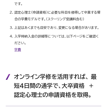
です。
医療心理学とは、医療の
心と行動の理解のための
人の心が複雑な構造や機
パーソナリティ心理学
パーソナリティの把握や
教室での子どもの様子
臨床心理学
生理心理学
領域で蓄積されてきた
認定心理士（申請資格）に必要な科目を修得して卒業する場
教育心理学
ーマを認知行動アプロー
ら、精神疾患と脳との関
医療心理学
活かされるかについて学
提供する高度なケアとい
合の学費モデルです。（スクーリング受講料含む）
一般的な心理テストの概
ん。日々の臨床現場で役
心理アセスメント法
心理学の実験を実験者と
高年齢化、高学歴化、女
上記はあくまでも目安であり、変更になる場合があります。
標となる信頼性、妥当性
心理的支援と社会的支援
心理学実験実習1
産業・組織心理学
成、倫理的配慮について
分野として発展してきた
心理的支援：発達心理学
心と行動の理解のための
教育相談
入学時納入金の詳細等については、以下ページをご確認く
した上で、本科目では産
臨床心理学
社会的支援：保護者と学
精神医学に関する基礎的
ーマを認知行動アプロー
ださい。
精神医学
的な進め方を習得します
心理学実験実習1での実
の原因、精神症状の捉え
学費
心理学実験実習2
パーソナリティ心理学
験材料（機器・装置・検
パーソナリティの把握や
人の心が複雑な構造や機
析、実験成果の発表、実
生理心理学
学校心理臨床では、さま
心理療法の各論（考え方
ら、精神疾患と脳との関
学校カウンセリング
けること、２）学校にお
本科目では、テキストか
行動療法
位置づけ、背景にある行
カウンセリング論
社会心理学の諸研究を通
な援助の理論と方法、援
基本を理解することを目
社会心理学
本科目では、テキストか
的な発想と思考力を身に
カウンセリング論
オンライン学修を活用すれば、 最
心理療法の各論（考え方
な援助の理論と方法、援
行動療法
位置づけ、背景にある行
本科目では、「心理療法
前半では、犯罪心理学（
短4日間の通学で、
大卒資格 ＋
犯罪心理学
基本を理解することを目
心理療法
環境心理学の基礎知識
的支援を行う上で必要
半では、犯罪心理学（被
生命倫理とは、生命に関
環境心理学
する力を養います。環
ることができるというも
認定心理士の申請資格を取得。
矛盾、医療者の技術的過
ことを目指します。
生命倫理
カウンセリングとは心理
死」、臓器移植、安楽死
科目の学修方法やスクーリング受講料等の詳細については、以下
カウンセリング演習
一般的な心理テストの概
知識、技法を学ぶことを
な知識を習得します。