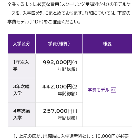
い
ティングに関連する資格取得に必要な基礎力を身につけます。
医療従事者として必要な患者のメンタルヘルスを理解した
卒業するまでに必要な費用（スクーリング受講料含む）のモデルケ
臨床心理士を目指すという目的がある
い
ースを、入学区分別にまとめております。詳細については、下記の
主なコース科目
主なコース科目
学費モデル（PDF）をご確認ください。
死別／トラウマを抱えた患者の心のケアについて学びたい
このような方におすすめです
主なコース科目
事件／事故／災害に遭われた方へのカウンセリングについ
科目名
従業員の心の相談に必要な知識を身につけ、職場環境の改
科目名
て学びたい
入学区分
学費（概算）
概要
善に活かしたい
医療機関で働くキャリア形成の一つとして心理学を活用した
科目名
学習心理学は数ある心
臨床発達心理学とはどの
学習心理学
働くうえでのモチベーションの維持、向上を目指したい
臨床発達心理学
992,000円
れるような学習心理学
1年次入
（4
い
心理学の基礎知識と発達
学
年間総額）
企業・組織を効率よく拡大する中で必要なキャリアマネジメ
本科目では、テキストか
カウンセリング論
ントに心理学を活用したい
人の心が複雑な構造や機
な援助の理論と方法、援
家族関係論を学ぶことは
生理心理学
主なコース科目
家族関係論
ら、精神疾患と脳との関
442,000円
3年次編
（2
のように考えたらよいの
自らのキャリア形成の一つに心理学を活かしたい
学費モデル
入学
年間総額）
本科目では、「心理療法
教室での子どもの様子
心理療法
的支援を行う上で必要
発達心理学は、全ての人
教育心理学
科目名
発達心理学
活かされるかについて学
主なコース科目
257,000円
4年次編
（1
ることができるというも
び、発達段階のその時々
入学
年間総額）
精神医学に関する基礎的
発達心理学は、全ての人
精神医学
心と行動の理解のための
学校での心理臨床におい
発達心理学
臨床心理学
の原因、精神症状の捉え
心理教育評価
科目名
び、発達段階のその時々
ーマを認知行動アプロー
身に付けることを目標と
上記のほか、出願時に入学選考料として10,000円が必要