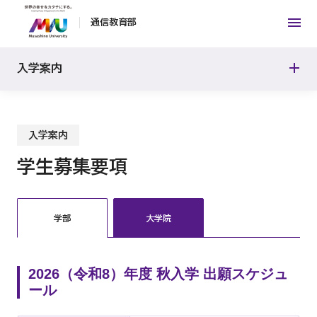
正科生 2年次編入学
通信教育部
合格発表
正科生 3年次編入学
入学案内
入学手続
正科生 4年次編入学
入学案内
科目等履修生（学部）
学生募集要項
再入学
学部
大学院
正科生（大学院）
2026（令和8）年度 秋入学 出願スケジュ
科目等履修生（大学院）
ール