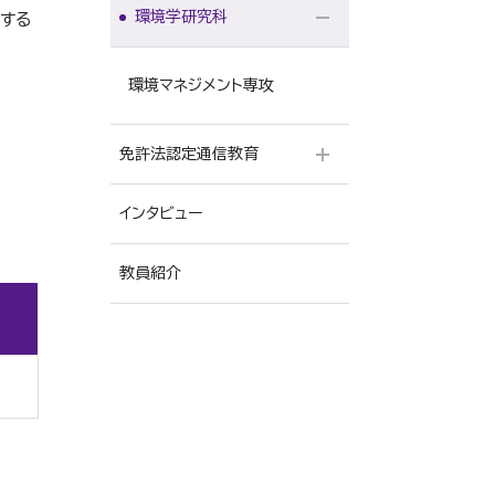
実践福祉学専攻
環境学研究科
する
仏教学専攻
環境マネジメント専攻
免許法認定通信教育
インタビュー
幼稚園教諭一種免許状
教員紹介