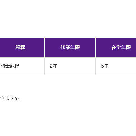
課程
修業年限
在学年限
修士課程
2年
6年
きません。