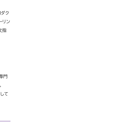
ロダク
ーリン
文指
専門
。
して