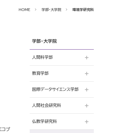
HOME
学部・大学院
環境学研究科
学部・大学院
人間科学部
教育学部
心理学専攻
仏教学専攻
国際データサイエンス学部
小学校専修
社会福祉専攻
国語科専修
人間社会研究科
データサイエンス学科
看護学コース
英語科専修
本願寺派教師資格コース
仏教学研究科
人間学専攻
エコプ