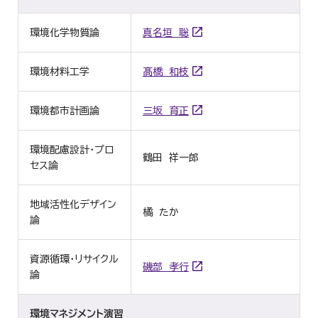
環境化学物質論
真名垣 聡
環境材料工学
髙橋 和枝
環境都市計画論
三坂 育正
環境配慮設計・プロ
鶴田 祥一郎
セス論
地域活性化デザイン
橘 たか
論
資源循環・リサイクル
磯部 孝行
論
環境マネジメント演習