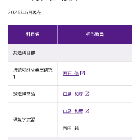
2025年5月現在
科目名
担当教員
共通科目群
持続可能な発展研究
明石 修
１
環境経営論
白鳥 和彦
白鳥 和彦
環境学演習
西田 純