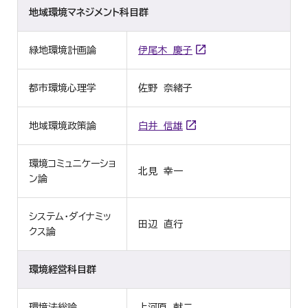
地域環境マネジメント科目群
緑地環境計画論
伊尾木 慶子
都市環境心理学
佐野 奈緒子
地域環境政策論
白井 信雄
環境コミュニケーショ
北見 幸一
ン論
システム・ダイナミッ
田辺 直行
クス論
環境経営科目群
環境法総論
上河原 献二