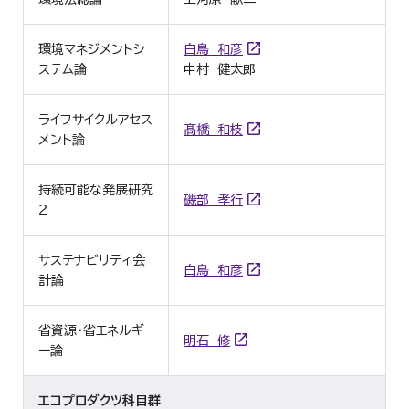
環境マネジメントシ
白鳥 和彦
ステム論
中村 健太郎
ライフサイクルアセス
髙橋 和枝
メント論
持続可能な発展研究
磯部 孝行
２
サステナビリティ会
白鳥 和彦
計論
省資源・省エネルギ
明石 修
ー論
エコプロダクツ科目群