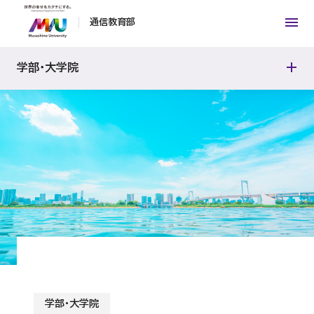
幼稚園教諭一種免許状
通信教育部
インタビュー
学部・大学院
教員紹介
学部・大学院