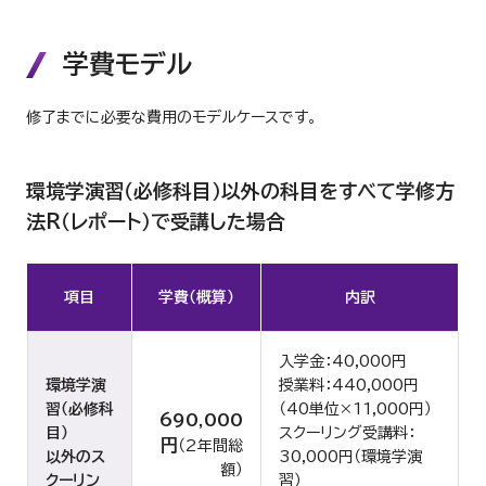
学費モデル
修了までに必要な費用のモデルケースです。
環境学演習（必修科目）以外の科目をすべて学修方
法R（レポート）で受講した場合
項目
学費（概算）
内訳
入学金：40,000円
環境学演
授業料：440,000円
習（必修科
（40単位×11,000円）
690,000
目）
スクーリング受講料：
円
（2年間総
以外のス
30,000円（環境学演
額）
クーリン
習）