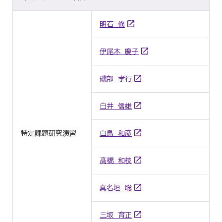
明石 修
伊尾木 慶子
磯部 孝行
白井 信雄
特定課題研究演習
白鳥 和彦
髙橋 和枝
真名垣 聡
三坂 育正