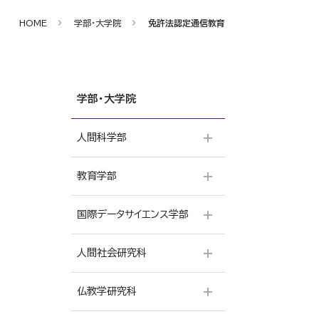
HOME
学部・大学院
免許法認定通信教育
学部・大学院
人間科学部
教育学部
心理学専攻
仏教学専攻
国際データサイエンス学部
小学校専修
社会福祉専攻
国語科専修
人間社会研究科
データサイエンス学科
看護学コース
英語科専修
本願寺派教師資格コース
仏教学研究科
人間学専攻