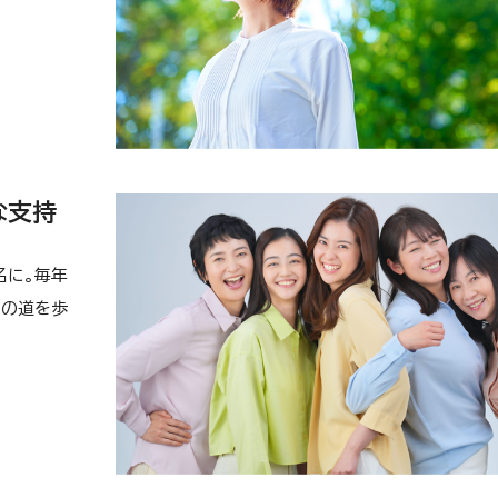
な支持
名に。毎年
への道を歩