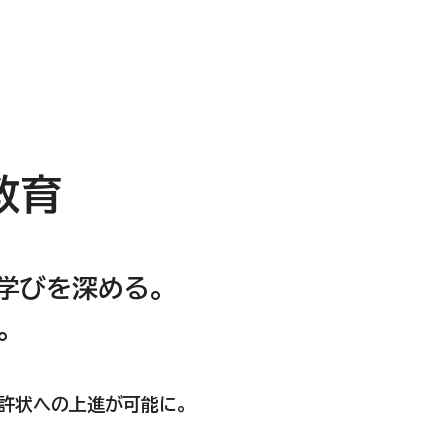
教育
学びを深める。
。
免許状への上進が可能に。