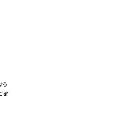
。
特
する
ご確
目