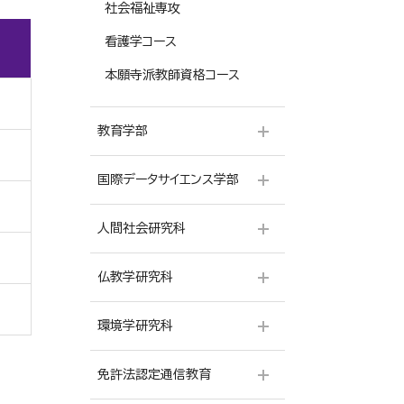
社会福祉専攻
看護学コース
本願寺派教師資格コース
教育学部
国際データサイエンス学部
小学校専修
国語科専修
人間社会研究科
データサイエンス学科
英語科専修
仏教学研究科
人間学専攻
実践福祉学専攻
環境学研究科
仏教学専攻
免許法認定通信教育
環境マネジメント専攻