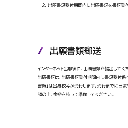
初年度
4月
3年次
請資格）
出願書類受付期間内に出願書類を書類受付
次年度以降
4月
4年次
初年度
4月
1年次
産業カウンセラ
産業カウンセリング／キ
ー （受験資格）
コンサルティングコース
4月
2年次
秋入学
出願書類郵送
次年度以降
4月
2年次
臨床発達心理コース
社会福祉主事
インターネット出願後に、出願書類を提出してく
4月
4年次
（任用資格）
看護・医療心理コース
出願書類は、出願書類受付期間内に書類受付係へ
年度
時期
学
書類」は出身校等が発行します。発行までに日数
秋入学
認の上、余裕を持って準備してください。
秋入学
初年度
10月
3年
資格
コース
年度
時期
4月
3年