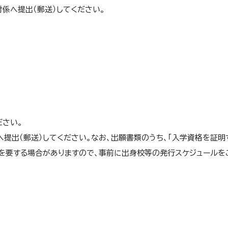
3年次科目
選択したコースの 3年次科目
共通科目 コース共通科目
コース科目
必要です。
係へ提出（郵送）してください。
全開講科目
全コース科目
1年次科目
－
入学後に指定科目のスクーリング申込が必要です
ャリア・
在学中に「産業カウンセラー養成講座（武蔵野大学
1～2年次科目
別講座）【別料金】」の受講が必要です。
1～3年次科目
全コース科目
いずれかのコースを選択してください。
ださい。
1～4年次科目
履修科目
提出（郵送）してください。なお、出願書類のうち、「入学資格を証明
年
を要する場合がありますので、事前に出身校等の発行スケジュールを
共通科目 コース共通科目
コース科目
次
3年次科目
選択したコースの 3年次科
履修科目
備考
学年
次