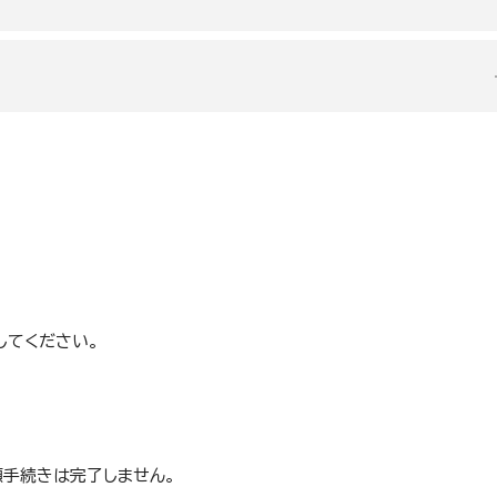
履修しますが、次年度以降は他コースの科目も履修することができます
履修しますが、次年度以降は他コースの科目も履修することができます
ット出願時は、どのコースを選択しても、
よび次年度以降の履修科目は同じです。
ーネット出願時に以下のコースを選択してください。
してください。
履修科目
備考
履修科目
共通科目 コース共通科目
コース科目
願手続きは完了しません。
入学後に「心理学実験実習2」のスクーリング申込
ス