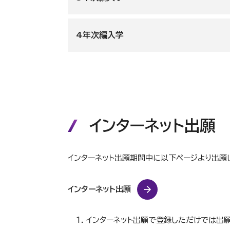
入学初年度の履修科目
4年次編入学
入学初年度は出願時に選択したコースの科目を
入学初年度の履修科目
入学初年度は出願時に選択したコースの科目を
資格取得とコース選択
インターネ
入学初年度お
1年間で資格取得＋卒業を目指す場合は、インタ
インターネット出願
春入学
春入学
インターネット出願期間中に以下ページより出願
春入学
年度
時期
学年
資格
コース
インターネット出願
年度
時期
学年
インターネット出願で登録しただけでは出
認定心理士 （申
スタンダード心理学コー