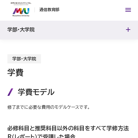
幼稚園教諭一種免許状
通信教育部
インタビュー
学部・大学院
教員紹介
学部・大学院
学費
学費モデル
修了までに必要な費用のモデルケースです。
必修科目と推奨科目以外の科目をすべて学修方法
R（レポート）で受講した場合