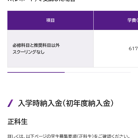
項目
学費
必修科目と推奨科目以外
61
スクーリングなし
入学時納入金（初年度納入金）
正科生
詳しくは、以下ページの学生募集要項（正科生）をご確認ください。