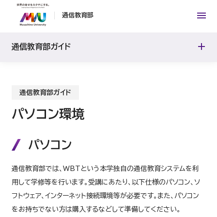
履修登録
テスト
シラバス
通信教育部
学費・奨学金
卒業・修了
学修計画モデル
学費等の納入方法
通信教育部ガイド
証明書・届出
単位認定
奨学金
証明書等発行（在学生）
通信教育部ガイド
単位・評価
証明書等発行（卒業生・離籍者）
パソコン環境
履修実績の持ち越し
パソコン
不正行為（懲戒）
通信教育部では、WBTという本学独自の通信教育システムを利
用して学修等を行います。受講にあたり、以下仕様のパソコン、ソ
フトウェア、インターネット接続環境等が必要です。また、パソコン
をお持ちでない方は購入するなどして準備してください。